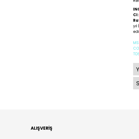
Ren
IN
CI:
Ra
yıl
edi
MS
CO
TD
ALIŞVERİŞ