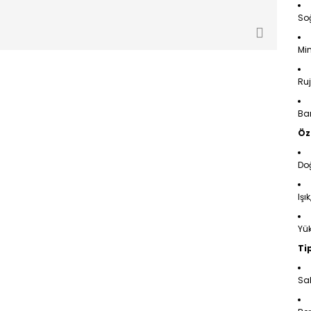
So
Min
Ru
Ban
Öze
Doğ
Işı
Yü
Ti
Sab