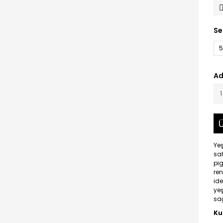
Se
5
Ad
Ü
Yeş
sah
pi
ren
id
yeş
sağ
Ku