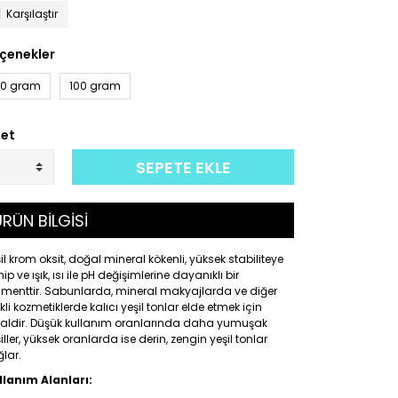
Karşılaştır
çenekler
0 gram
100 gram
et
SEPETE EKLE
RÜN BİLGİSİ
il krom oksit, doğal mineral kökenli, yüksek stabiliteye
ip ve ışık, ısı ile pH değişimlerine dayanıklı bir
gmenttir. Sabunlarda, mineral makyajlarda ve diğer
kli kozmetiklerde kalıcı yeşil tonlar elde etmek için
ealdir. Düşük kullanım oranlarında daha yumuşak
iller, yüksek oranlarda ise derin, zengin yeşil tonlar
lar.
llanım Alanları: