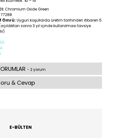
kli kozmetik: %1 – 15
CI:
Chromium Oxide Green
77288
f Ömrü:
Uygun koşullarda üretim tarihinden itibaren 5
 (açıldıktan sonra 3 yıl içinde kullanılması tavsiye
lir)
DS
A
S
YORUMLAR
- 2 yorum
Soru & Cevap
E-BÜLTEN