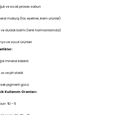
ğuk ve sıcak proses sabun
eral makyaj (far, eyeliner, krem ürünler)
j ve dudak balmı (renk harmanlarında)
yo ve vücut ürünleri
llikler:
al mineral kökenli
k, ısı ve pH stabil
ksek pigment gücü
pik Kullanım Oranları:
un: %1 – 5