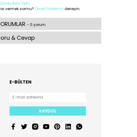
Güneş Beni Öptü
rar vermek sormu?
Örnek Paketimiz
deneyin.
YORUMLAR
- 0 yorum
Soru & Cevap
E-BÜLTEN
KAYDOL