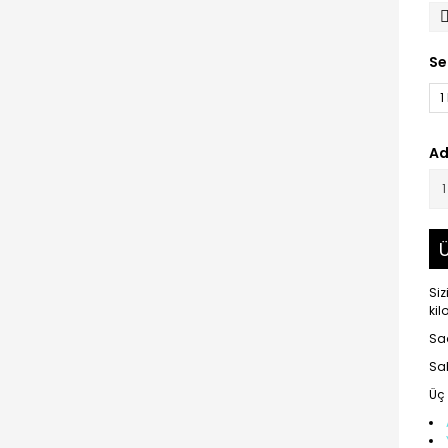
Se
1
Ad
Ü
Siz
kil
Sad
Sa
Üç 