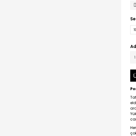
Se
1
Ad
Ü
Po
Tat
eld
ar
Yü
can
He
çok