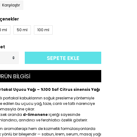
Karşılaştır
çenekler
0 ml
50 ml
100 ml
et
SEPETE EKLE
RÜN BİLGİSİ
rtakal Uçucu Yağı – %100 Saf Citrus sinensis Yağı
lı portakal kabuklarının soğuk presleme yöntemiyle
e edilen bu uçucu yağ, taze, canlı ve tatlı narenciye
omasıyla öne çıkar.
ksek oranda
d-limonene
içeriği sayesinde
landırıcı, arındırıcı ve ferahlatıcı özellik gösterir.
m aromaterapi hem de kozmetik formülasyonlarda
 yönlü bir bileşendir — sabun, krem, serum, masaj yağı