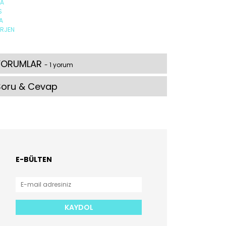
A
S
A
ERJEN
YORUMLAR
- 1 yorum
Soru & Cevap
E-BÜLTEN
KAYDOL