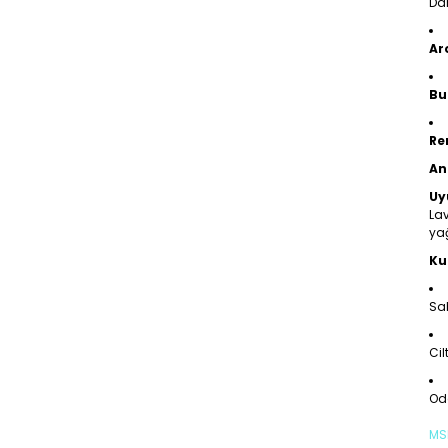
Da
Ar
Bu
Re
An
Uy
Lav
yağ
Ku
Sab
Cil
Oda
MS