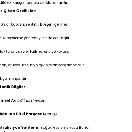
difüzör karışımlarında sıklıkla kullanılır.
e Çıkan Özellikler:
0 saf, katkısız, sentetik bileşen içermez
uk presleme yöntemiyle elde edilmiştir
lak turuncu renk, tatlı narenciye kokusu
an, cruelty-free, biyolojik olarak parçalanabilir
kiye menşelidir
tanik Bilgiler:
limsel Adı:
Citrus sinensis
llanılan Bitki Parçası:
Kabuğu
straksiyon Yöntemi:
Soğuk Presleme veya Buhar