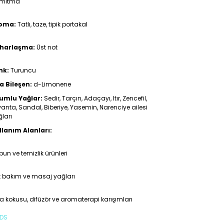
mıtma
oma:
Tatlı, taze, tipik portakal
harlaşma:
Üst not
nk:
Turuncu
a Bileşen:
d-Limonene
umlu Yağlar:
Sedir, Tarçın, Adaçayı, Itır, Zencefil,
anta, Sandal, Biberiye, Yasemin, Narenciye ailesi
ları
llanım Alanları:
un ve temizlik ürünleri
t bakım ve masaj yağları
 kokusu, difüzör ve aromaterapi karışımları
DS