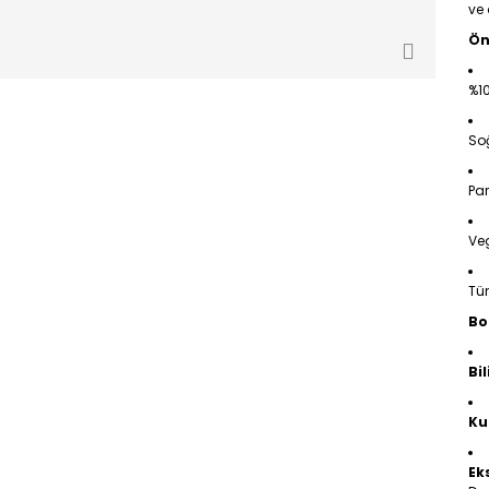
ve 
Ön
%10
Soğ
Par
Veg
Tür
Bo
Bi
Ku
Ek