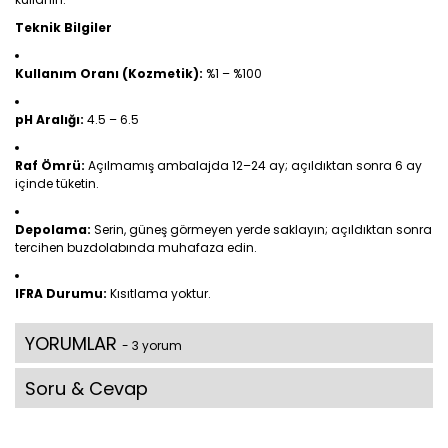
Teknik Bilgiler
Kullanım Oranı (Kozmetik):
%1 – %100
pH Aralığı:
4.5 – 6.5
Raf Ömrü:
Açılmamış ambalajda 12–24 ay; açıldıktan sonra 6 ay
içinde tüketin.
Depolama:
Serin, güneş görmeyen yerde saklayın; açıldıktan sonra
tercihen buzdolabında muhafaza edin.
IFRA Durumu:
Kısıtlama yoktur.
YORUMLAR
- 3 yorum
Soru & Cevap