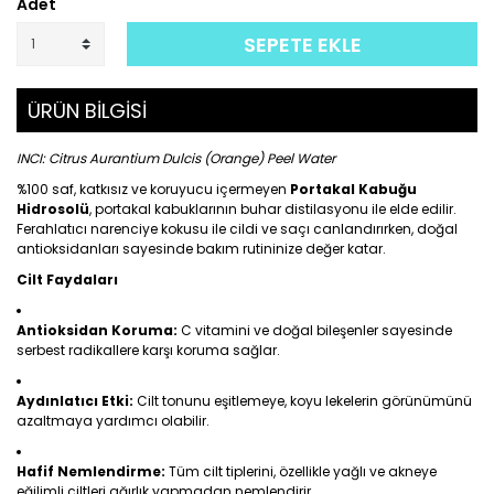
Adet
SEPETE EKLE
ÜRÜN BİLGİSİ
INCI: Citrus Aurantium Dulcis (Orange) Peel Water
%100 saf, katkısız ve koruyucu içermeyen
Portakal Kabuğu
Hidrosolü
, portakal kabuklarının buhar distilasyonu ile elde edilir.
Ferahlatıcı narenciye kokusu ile cildi ve saçı canlandırırken, doğal
antioksidanları sayesinde bakım rutininize değer katar.
Cilt Faydaları
Antioksidan Koruma:
C vitamini ve doğal bileşenler sayesinde
serbest radikallere karşı koruma sağlar.
Aydınlatıcı Etki:
Cilt tonunu eşitlemeye, koyu lekelerin görünümünü
azaltmaya yardımcı olabilir.
Hafif Nemlendirme:
Tüm cilt tiplerini, özellikle yağlı ve akneye
eğilimli ciltleri ağırlık yapmadan nemlendirir.