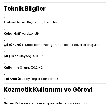
Teknik Bilgiler
Fiziksel Form:
Beyaz – açık sarı toz
Koku:
Hafif karakteristik
Çözünürlük:
Suda tamamen çözünür, berrak çözeltisi oluşturur
pH (1% solüsyon):
5.0 – 7.0
Kullanım Oranı:
%0.2 – 2
Raf Ömrü:
24 ay (açıldıktan sonra)
Kozmetik Kullanımı ve Görevi
Görev:
Katyonik saç bakım ajanı, antistatik, yumuşatıcı