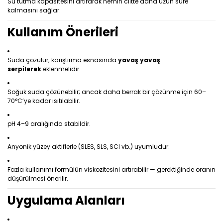
Su tutma kapasitesini artırarak nemin ciltte daha uzun süre
kalmasını sağlar.
Kullanım Önerileri
Suda çözülür; karıştırma esnasında
yavaş yavaş
serpilerek
eklenmelidir.
Soğuk suda çözünebilir; ancak daha berrak bir çözünme için 60–
70°C’ye kadar ısıtılabilir.
pH 4–9 aralığında stabildir.
Anyonik yüzey aktiflerle (SLES, SLS, SCI vb.) uyumludur.
Fazla kullanımı formülün viskozitesini artırabilir — gerektiğinde oranın
düşürülmesi önerilir.
Uygulama Alanları