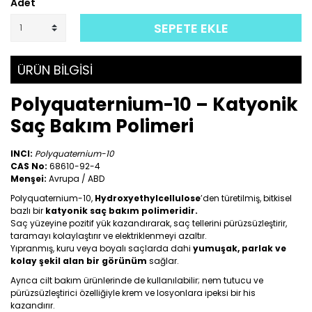
Adet
SEPETE EKLE
ÜRÜN BİLGİSİ
Polyquaternium-10 – Katyonik
Saç Bakım Polimeri
INCI:
Polyquaternium-10
CAS No:
68610-92-4
Menşei:
Avrupa / ABD
Polyquaternium-10,
Hydroxyethylcellulose
’den türetilmiş, bitkisel
bazlı bir
katyonik saç bakım polimeridir.
Saç yüzeyine pozitif yük kazandırarak, saç tellerini pürüzsüzleştirir,
taramayı kolaylaştırır ve elektriklenmeyi azaltır.
Yıpranmış, kuru veya boyalı saçlarda dahi
yumuşak, parlak ve
kolay şekil alan bir görünüm
sağlar.
Ayrıca cilt bakım ürünlerinde de kullanılabilir; nem tutucu ve
pürüzsüzleştirici özelliğiyle krem ve losyonlara ipeksi bir his
kazandırır.