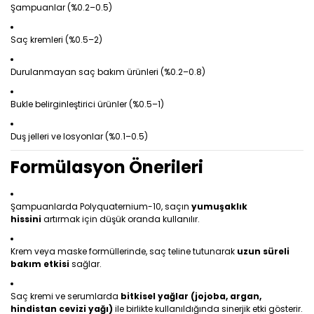
Şampuanlar (%0.2–0.5)
Saç kremleri (%0.5–2)
Durulanmayan saç bakım ürünleri (%0.2–0.8)
Bukle belirginleştirici ürünler (%0.5–1)
Duş jelleri ve losyonlar (%0.1–0.5)
Formülasyon Önerileri
Şampuanlarda Polyquaternium-10, saçın
yumuşaklık
hissini
artırmak için düşük oranda kullanılır.
Krem veya maske formüllerinde, saç teline tutunarak
uzun süreli
bakım etkisi
sağlar.
Saç kremi ve serumlarda
bitkisel yağlar (jojoba, argan,
hindistan cevizi yağı)
ile birlikte kullanıldığında sinerjik etki gösterir.