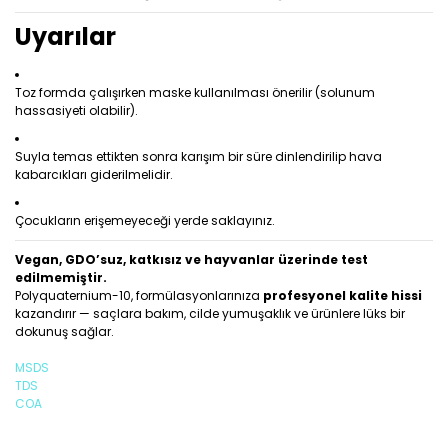
Uyarılar
Toz formda çalışırken maske kullanılması önerilir (solunum
hassasiyeti olabilir).
Suyla temas ettikten sonra karışım bir süre dinlendirilip hava
kabarcıkları giderilmelidir.
Çocukların erişemeyeceği yerde saklayınız.
Vegan, GDO’suz, katkısız ve hayvanlar üzerinde test
edilmemiştir.
Polyquaternium-10, formülasyonlarınıza
profesyonel kalite hissi
kazandırır — saçlara bakım, cilde yumuşaklık ve ürünlere lüks bir
dokunuş sağlar.
MSDS
TDS
COA