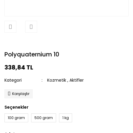
Polyquaternium 10
338,84 TL
Kategori
Kozmetik
,
Aktifler
Karşılaştır
Seçenekler
100 gram
500 gram
1 kg