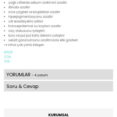
yağlı ciltlerde sebum üretimini azaltır
iltihabı azaltır
ince çizgileri ve kırışıklıkları azaltır
hiperpigmentasyonu azaltır
cilt elastikiyetini arttırır
transepidermal su kaybını azaltır
saç dokusunu iyileştirir
kuru ve pul pul kafa derisini yatıştırır
selülit görünümünü azaltmada etki gösterir
->
nihai çok yönlü bileşen
MSDS
COA
TDS
YORUMLAR
- 4 yorum
Soru & Cevap
KURUMSAL