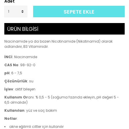
Adet
SEPETE EKLE
ÜRÜN BİLGİSİ
Niacinamide ya da bazen Nicotinamide (Nikotinamid) olarak
adlandırır, B3 Vitaminidir.
İNCİ
: Niacinamide
CAS No
: 98-92-0
pH
: 6 - 7,5
Çözünürlük
: su
İşlev
: aktif bileşen
Kullanım Or
anı: % 0,5 - 5 (soğuma fazında ekleyin, pH değeri 5 -
6,5 olmalıdır)
Kullanılan
: yüz ve saç bakım
Notlar
:
akne eğilimli ciltler için kullanılır