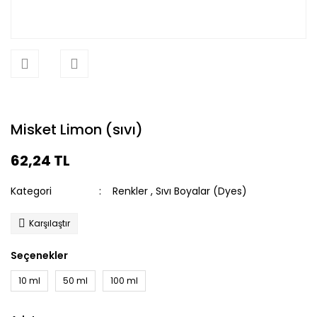
Misket Limon (sıvı)
62,24 TL
Kategori
Renkler
,
Sıvı Boyalar (Dyes)
Karşılaştır
Seçenekler
10 ml
50 ml
100 ml