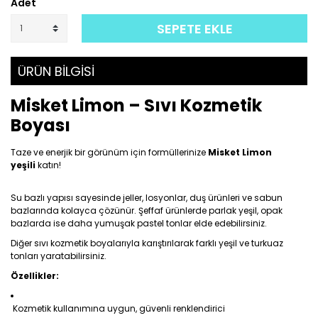
Adet
SEPETE EKLE
ÜRÜN BİLGİSİ
Misket Limon – Sıvı Kozmetik
Boyası
Taze ve enerjik bir görünüm için formüllerinize
Misket Limon
yeşili
katın!
Su bazlı yapısı sayesinde jeller, losyonlar, duş ürünleri ve sabun
bazlarında kolayca çözünür. Şeffaf ürünlerde parlak yeşil, opak
bazlarda ise daha yumuşak pastel tonlar elde edebilirsiniz.
Diğer sıvı kozmetik boyalarıyla karıştırılarak farklı yeşil ve turkuaz
tonları yaratabilirsiniz.
Özellikler:
Kozmetik kullanımına uygun, güvenli renklendirici