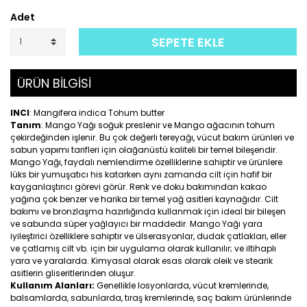
Adet
SEPETE EKLE
ÜRÜN BİLGİSİ
INCI
: Mangifera indica Tohum butter
Tanım
: Mango Yağı soğuk preslenir ve Mango ağacının tohum
çekirdeğinden işlenir. Bu çok değerli tereyağı, vücut bakım ürünleri ve
sabun yapımı tarifleri için olağanüstü kaliteli bir temel bileşendir.
Mango Yağı, faydalı nemlendirme özelliklerine sahiptir ve ürünlere
lüks bir yumuşatıcı his katarken aynı zamanda cilt için hafif bir
kayganlaştırıcı görevi görür. Renk ve doku bakımından kakao
yağına çok benzer ve harika bir temel yağ asitleri kaynağıdır. Cilt
bakımı ve bronzlaşma hazırlığında kullanmak için ideal bir bileşen
ve sabunda süper yağlayıcı bir maddedir. Mango Yağı yara
iyileştirici özelliklere sahiptir ve ülserasyonlar, dudak çatlakları, eller
ve çatlamış cilt vb. için bir uygulama olarak kullanılır; ve iltihaplı
yara ve yaralarda. Kimyasal olarak esas olarak oleik ve stearik
asitlerin gliseritlerinden oluşur.
Kullanım Alanları:
Genellikle losyonlarda, vücut kremlerinde,
balsamlarda, sabunlarda, tıraş kremlerinde, saç bakım ürünlerinde