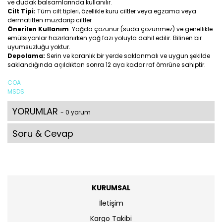
ve dudak balsamlarında kullanılır.
Cilt Tipi:
Tüm cilt tipleri, özellikle kuru ciltler veya egzama veya
dermatitten muzdarip ciltler
Önerilen Kullanım
: Yağda çözünür (suda çözünmez) ve genellikle
emülsiyonlar hazırlanırken yağ fazı yoluyla dahil edilir. Bilinen bir
uyumsuzluğu yoktur.
Depolama:
Serin ve karanlık bir yerde saklanmalı ve uygun şekilde
saklandığında açıldıktan sonra 12 aya kadar raf ömrüne sahiptir.
COA
MSDS
YORUMLAR
- 0 yorum
Soru & Cevap
KURUMSAL
İletişim
Kargo Takibi