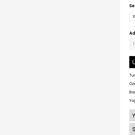
Se
1
Ad
Ü
Tur
Öz
Ba
Yoğ