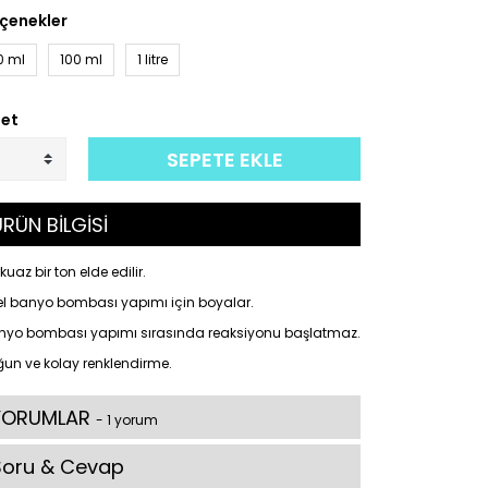
çenekler
0 ml
100 ml
1 litre
et
SEPETE EKLE
RÜN BİLGİSİ
kuaz bir ton elde edilir.
el banyo bombası yapımı için boyalar.
nyo bombası yapımı sırasında reaksiyonu başlatmaz.
un ve kolay renklendirme.
YORUMLAR
- 1 yorum
Soru & Cevap