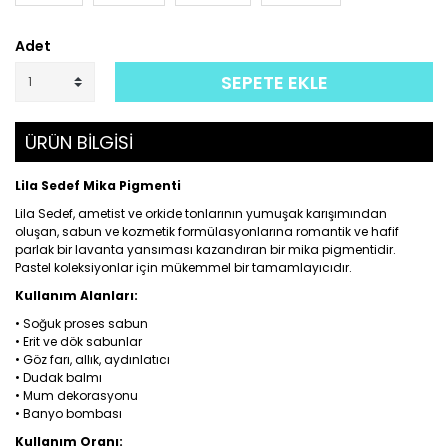
Adet
SEPETE EKLE
ÜRÜN BİLGİSİ
Lila Sedef Mika Pigmenti
Lila Sedef, ametist ve orkide tonlarının yumuşak karışımından
oluşan, sabun ve kozmetik formülasyonlarına romantik ve hafif
parlak bir lavanta yansıması kazandıran bir mika pigmentidir.
Pastel koleksiyonlar için mükemmel bir tamamlayıcıdır.
Kullanım Alanları:
• Soğuk proses sabun
• Erit ve dök sabunlar
• Göz farı, allık, aydınlatıcı
• Dudak balmı
• Mum dekorasyonu
• Banyo bombası
Kullanım Oranı: