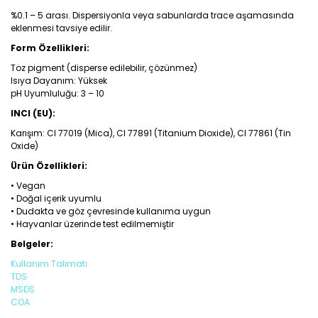
%0.1 – 5 arası. Dispersiyonla veya sabunlarda trace aşamasında
eklenmesi tavsiye edilir.
Form Özellikleri:
Toz pigment (disperse edilebilir, çözünmez)
Isıya Dayanım: Yüksek
pH Uyumluluğu: 3 – 10
INCI (EU):
Karışım: CI 77019 (Mica), CI 77891 (Titanium Dioxide), CI 77861 (Tin
Oxide)
Ürün Özellikleri:
• Vegan
• Doğal içerik uyumlu
• Dudakta ve göz çevresinde kullanıma uygun
• Hayvanlar üzerinde test edilmemiştir
Belgeler:
Kullanım Talimatı
TDS
MSDS
COA