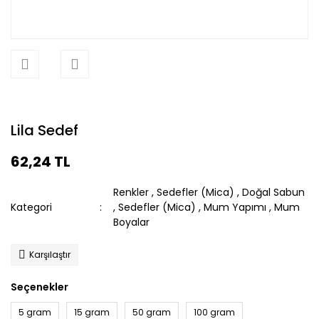
Lila Sedef
62,24 TL
Renkler
,
Sedefler (Mica)
,
Doğal Sabun
Kategori
,
Sedefler (Mica)
,
Mum Yapımı
,
Mum
Boyalar
Karşılaştır
Seçenekler
5 gram
15 gram
50 gram
100 gram