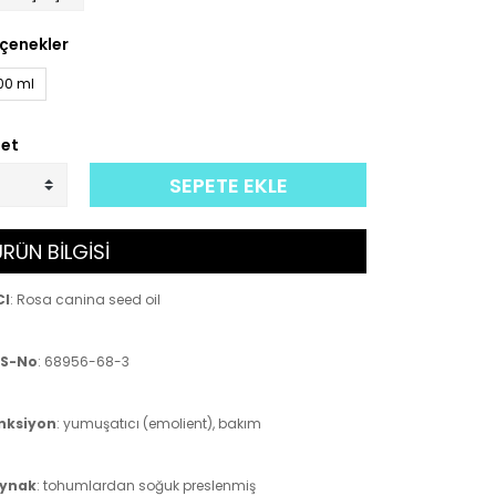
çenekler
00 ml
et
SEPETE EKLE
RÜN BİLGİSİ
CI
: Rosa canina seed oil
S-No
: 68956-68-3
nksiyon
: yumuşatıcı (emolient), bakım
ynak
: tohumlardan soğuk preslenmiş