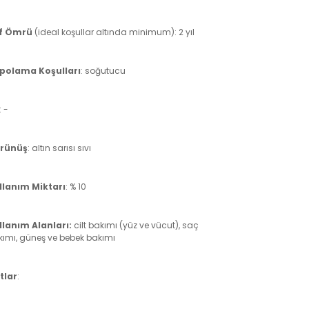
f Ömrü
(ideal koşullar altında minimum): 2 yıl
polama Koşulları
: soğutucu
: -
rünüş
: altın sarısı sıvı
llanım Miktarı
: % 10
llanım Alanları:
cilt bakımı (yüz ve vücut), saç
kımı, güneş ve bebek bakımı
tlar
: