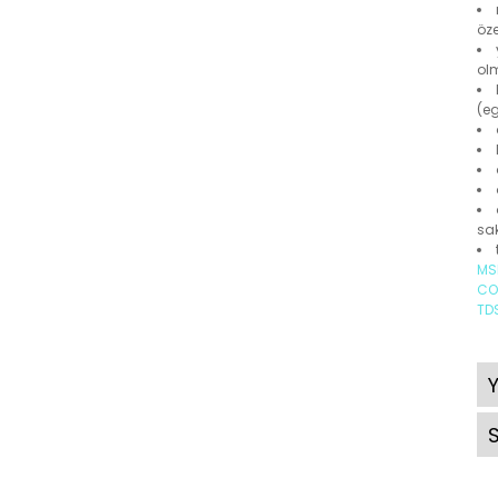
öze
olm
(e
sak
MS
CO
TD