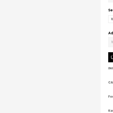
Se
1
Ad
Ü
IN
CA
Fo
Ka