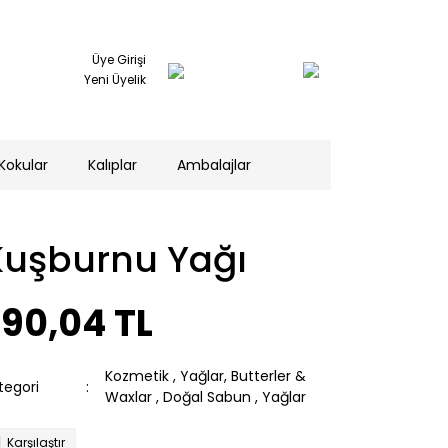
Üye Girişi
Yeni Üyelik
Kokular
Kalıplar
Ambalajlar
Kuşburnu Yağı
290,04 TL
Kozmetik
,
Yağlar, Butterler &
tegori
Waxlar
,
Doğal Sabun
,
Yağlar
Karşılaştır