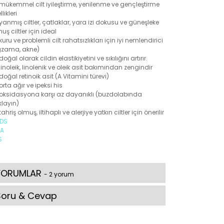
mükemmel cilt iyileştirme, yenilenme ve gençleştirme
llikleri
yanmış ciltler, çatlaklar, yara izi dokusu ve güneşleke
uş ciltler için ideal
kuru ve problemli cilt rahatsızlıkları için iyi nemlendirici
gzama, akne)
doğal olarak cildin elastikiyetini ve sıkılığını artırır.
linoleik, linolenik ve oleik asit bakımından zengindir
doğal retinoik asit (A Vitamini türevi)
orta ağır ve ipeksi his
oksidasyona karşı az dayanıklı (buzdolabında
layın)
tahriş olmuş, iltihaplı ve alerjiye yatkın ciltler için önerilir
DS
A
S
YORUMLAR
- 2 yorum
Soru & Cevap