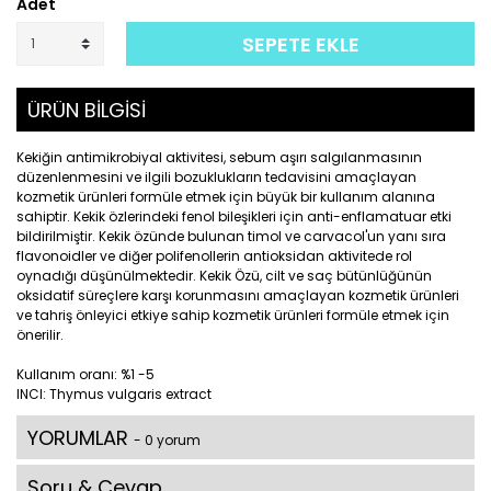
Adet
SEPETE EKLE
ÜRÜN BİLGİSİ
Kekiğin antimikrobiyal aktivitesi, sebum aşırı salgılanmasının
düzenlenmesini ve ilgili bozuklukların tedavisini amaçlayan
kozmetik ürünleri formüle etmek için büyük bir kullanım alanına
sahiptir. Kekik özlerindeki fenol bileşikleri için anti-enflamatuar etki
bildirilmiştir. Kekik özünde bulunan timol ve carvacol'un yanı sıra
flavonoidler ve diğer polifenollerin antioksidan aktivitede rol
oynadığı düşünülmektedir. Kekik Özü, cilt ve saç bütünlüğünün
oksidatif süreçlere karşı korunmasını amaçlayan kozmetik ürünleri
ve tahriş önleyici etkiye sahip kozmetik ürünleri formüle etmek için
önerilir.
Kullanım oranı: %1 -5
INCI: Thymus vulgaris extract
YORUMLAR
- 0 yorum
Soru & Cevap