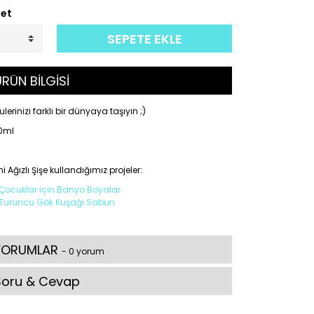
et
SEPETE EKLE
RÜN BİLGİSİ
ulerinizi farklı bir dünyaya taşıyın ;)
0ml
i Ağızlı Şişe kullandığımız projeler:
Çocuklar için Banyo Boyalar
Turuncu Gök Kuşağı Sabun
YORUMLAR
- 0 yorum
Soru & Cevap