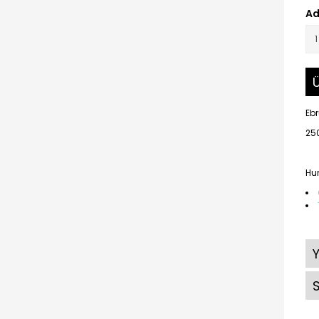
Ad
Ü
Ebr
25
Hun