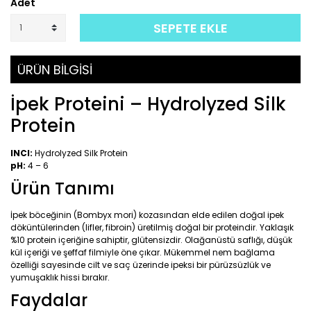
Adet
SEPETE EKLE
ÜRÜN BİLGİSİ
İpek Proteini – Hydrolyzed Silk
Protein
INCI:
Hydrolyzed Silk Protein
pH:
4 – 6
Ürün Tanımı
İpek böceğinin (Bombyx mori) kozasından elde edilen doğal ipek
döküntülerinden (lifler, fibroin) üretilmiş doğal bir proteindir. Yaklaşık
%10 protein içeriğine sahiptir, glütensizdir. Olağanüstü saflığı, düşük
kül içeriği ve şeffaf filmiyle öne çıkar. Mükemmel nem bağlama
özelliği sayesinde cilt ve saç üzerinde ipeksi bir pürüzsüzlük ve
yumuşaklık hissi bırakır.
Faydalar