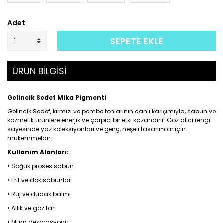
Adet
SEPETE EKLE
ÜRÜN BİLGİSİ
Gelincik Sedef Mika Pigmenti
Gelincik Sedef, kırmızı ve pembe tonlarının canlı karışımıyla, sabun ve
kozmetik ürünlere enerjik ve çarpıcı bir etki kazandırır. Göz alıcı rengi
sayesinde yaz koleksiyonları ve genç, neşeli tasarımlar için
mükemmeldir.
Kullanım Alanları:
• Soğuk proses sabun
• Erit ve dök sabunlar
• Ruj ve dudak balmı
• Allık ve göz farı
• Mum dekorasyonu