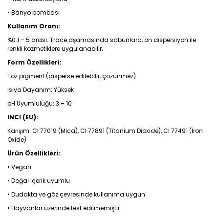
• Banyo bombası
Kullanım Oranı:
%0.1 – 5 arası. Trace aşamasında sabunlara, ön dispersiyon ile
renkli kozmetiklere uygulanabilir.
Form Özellikleri:
Toz pigment (disperse edilebilir, çözünmez)
Isıya Dayanım: Yüksek
pH Uyumluluğu: 3 – 10
INCI (EU):
Karışım: CI 77019 (Mica), CI 77891 (Titanium Dioxide), CI 77491 (Iron
Oxide)
Ürün Özellikleri:
• Vegan
• Doğal içerik uyumlu
• Dudakta ve göz çevresinde kullanıma uygun
• Hayvanlar üzerinde test edilmemiştir