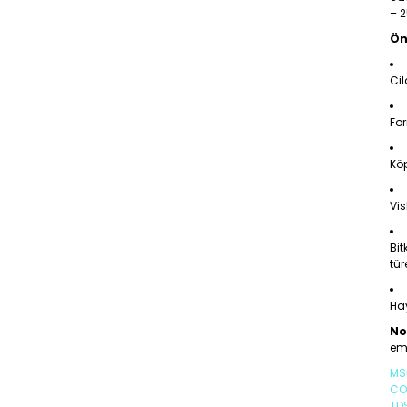
– 
Ön
Cil
For
Köp
Vis
Bit
tür
Ha
No
emü
MS
CO
TD