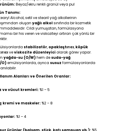
rünüm:
Beyaz/ekru renkli granül veya pul
ün Tanımı:
earyl Alcohol, setil ve stearil yağ alkollerinin
rışımından oluşan
yağlı alkol
sınıfında bir kozmetik
mmaddesidir. Cildi yumuşatan, formülasyona
mamsı bir his veren ve viskoziteyi artıran çok yönlü bir
iktir.
ülsiyonlarda
stabilizatör
,
opaklaştırıcı
,
köpük
ırıcı
ve
viskozite düzenleyici
olarak görev yapar.
em
yağda-su (O/W)
hem de
suda-yağ
/O)
emülsiyonlarda, ayrıca
susuz
formülasyonlarda
lanılabilir.
llanım Alanları ve Önerilen Oranlar:
z ve vücut kremleri:
%1 – 5
ç kremi ve maskeler:
%2 – 8
syonlar:
%1 – 4
suz ürünler (balsam, stick, katı şampuan vb.):
%5