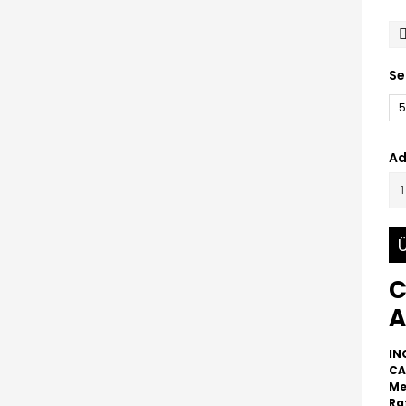
Se
5
Ad
Ü
C
A
IN
CA
Me
Ra