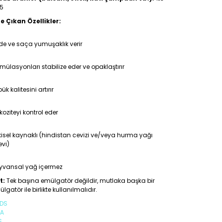
25
e Çıkan Özellikler:
de ve saça yumuşaklık verir
mülasyonları stabilize eder ve opaklaştırır
ük kalitesini artırır
koziteyi kontrol eder
kisel kaynaklı (hindistan cevizi ve/veya hurma yağı
evi)
yvansal yağ içermez
t:
Tek başına emülgatör değildir, mutlaka başka bir
lgatör ile birlikte kullanılmalıdır.
DS
A
S