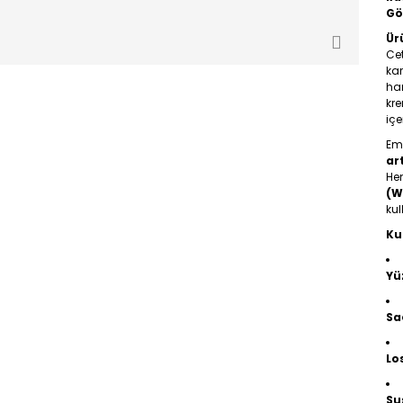
Gö
Ür
Cet
ka
ha
kre
içer
Em
art
H
(W
kul
Ku
Yü
Sa
Lo
Su