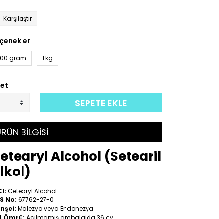
Karşılaştır
çenekler
00 gram
1 kg
et
SEPETE EKLE
RÜN BİLGİSİ
etearyl Alcohol (Setearil
lkol)
CI:
Cetearyl Alcohol
S No:
67762-27-0
nşei:
Malezya veya Endonezya
f Ömrü:
Açılmamış ambalajda 36 ay