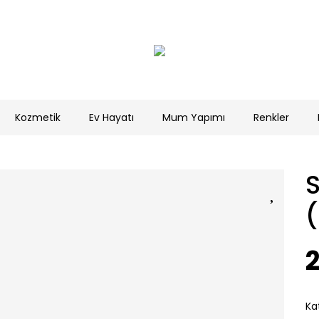
Kozmetik
Ev Hayatı
Mum Yapımı
Renkler
S
2
Ka