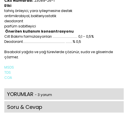
CAS Numarası:
23089-26-1
Etki
tahriş önleyici, yara iyileşmesine destek
antimikrobiyal, bakteriyostatik
deodorant
parfüm sabitleyici
Önerilen kullanım konsantrasyonu
Cilt Bakımı formülasyonları ............................. 0,1 - 0,5%
Deodorant................................................. ........% 0,5
Bisabolol yağda ve yağ türevlerde çözünür, suda ve gliserinde
çözmez.
MSDS
TDS
COA
YORUMLAR
- 3 yorum
Soru & Cevap