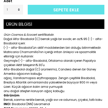
Adet
SEPETE EKLE
ÜRÜN BİLGİSİ
Ürün Cosmos & Ecocert sertifikalıdır.
Doğal Alfa-Bisabolol (C) berrak yağlı bir sıvıdır, en az% 95 (-) - alfa-
Bisabolol içerir.
(-) - alfa-Bisabolol'ün aktif maddelerden biri olduğu bilinmektedir.
Matricaria Chamomilla'nın içeriği irritan önleyici ve spazmolitik
etkinliği için kullanılır.
Geçmişte (-) - alfa-Bisabolol, Ortalama olarak içeren Papatya
çiçekleri Aktif bileşenin% 30'u.
Alfa-Bisabolol doğal (C) ürünlerimiz, Candeia denen bir Güney
Amerika ağacının kabuğu
ağaç, Vanillosmopsis erythropappa. Zengin çeşitlilik Bisabolol,
Brezilya Atlantik ormanlarında yükseklerde büyüyor 800 m veya
üzeri. Küçük ağacın kalın ama yumuşak
onu doğal ateşten koruyan ağaç kabuğu.
Görünüm
Berrak, sarımsı renkte berrak, yağlı sıvı ve odunsun, çiçeksi, tatlı koku
INCI
: Bisabolol (INN) Levomenol