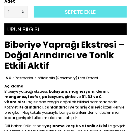
Adet
SEPETE EKLE
ÜRÜN BİLGİSİ
Biberiye Yaprağı Ekstresi –
Doğal Arındırıcı ve Tonik
Etkili Aktif
INCI:
Rosmarinus officinalis (Rosemary) Leaf Extract
Açıklama
Biberiye yaprağı ekstresi;
kalsiyum, magnezyum, demir,
manganez, fosfor, potasyum, çinko
ve
B1, B3 ve C
vitaminleri
açısından zengin doğal bir bitkisel hammaddedir.
Kozmetikte
arındırıcı, canlandırıcı ve tahriş önleyici
özellikleriyle
öne çıkar. Hoş kokulu yapısıyla banyo ürünlerinden cilt bakımına
kadar geniş bir kullanım alanına sahiptir.
Cilt bakım ürünlerinde
yaşlanma karşıtı ve tonik etkisi
ile gevşek