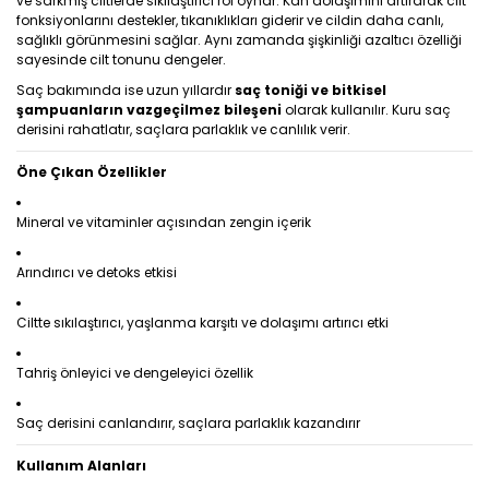
ve sarkmış ciltlerde sıkılaştırıcı rol oynar. Kan dolaşımını artırarak cilt
fonksiyonlarını destekler, tıkanıklıkları giderir ve cildin daha canlı,
sağlıklı görünmesini sağlar. Aynı zamanda şişkinliği azaltıcı özelliği
sayesinde cilt tonunu dengeler.
Saç bakımında ise uzun yıllardır
saç toniği ve bitkisel
şampuanların vazgeçilmez bileşeni
olarak kullanılır. Kuru saç
derisini rahatlatır, saçlara parlaklık ve canlılık verir.
Öne Çıkan Özellikler
Mineral ve vitaminler açısından zengin içerik
Arındırıcı ve detoks etkisi
Ciltte sıkılaştırıcı, yaşlanma karşıtı ve dolaşımı artırıcı etki
Tahriş önleyici ve dengeleyici özellik
Saç derisini canlandırır, saçlara parlaklık kazandırır
Kullanım Alanları