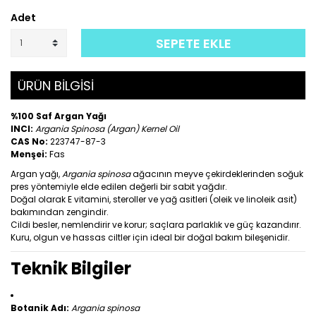
Adet
SEPETE EKLE
ÜRÜN BİLGİSİ
%100 Saf Argan Yağı
INCI:
Argania Spinosa (Argan) Kernel Oil
CAS No:
223747-87-3
Menşei:
Fas
Argan yağı,
Argania spinosa
ağacının meyve çekirdeklerinden soğuk
pres yöntemiyle elde edilen değerli bir sabit yağdır.
Doğal olarak E vitamini, steroller ve yağ asitleri (oleik ve linoleik asit)
bakımından zengindir.
Cildi besler, nemlendirir ve korur; saçlara parlaklık ve güç kazandırır.
Kuru, olgun ve hassas ciltler için ideal bir doğal bakım bileşenidir.
Teknik Bilgiler
Botanik Adı:
Argania spinosa