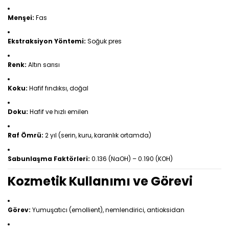
Menşei:
Fas
Ekstraksiyon Yöntemi:
Soğuk pres
Renk:
Altın sarısı
Koku:
Hafif fındıksı, doğal
Doku:
Hafif ve hızlı emilen
Raf Ömrü:
2 yıl (serin, kuru, karanlık ortamda)
Sabunlaşma Faktörleri:
0.136 (NaOH) – 0.190 (KOH)
Kozmetik Kullanımı ve Görevi
Görev:
Yumuşatıcı (emollient), nemlendirici, antioksidan