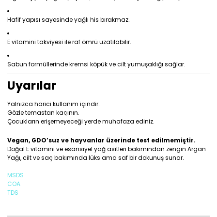
Hafif yapısı sayesinde yağlı his bırakmaz.
E vitamini takviyesi ile raf ömrü uzatılabilir.
Sabun formüllerinde kremsi köpük ve cilt yumuşaklığı sağlar.
Uyarılar
Yalnızca harici kullanım içindir.
Gözle temastan kaçının.
Çocukların erişemeyeceği yerde muhafaza ediniz.
Vegan, GDO’suz ve hayvanlar üzerinde test edilmemiştir.
Doğal E vitamini ve esansiyel yağ asitleri bakımından zengin Argan
Yağı, cilt ve saç bakımında lüks ama saf bir dokunuş sunar.
MSDS
COA
TDS