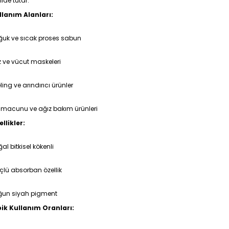
ilde tutar.
llanım Alanları:
ğuk ve sıcak proses sabun
 ve vücut maskeleri
ling ve arındırıcı ürünler
ş macunu ve ağız bakım ürünleri
llikler:
al bitkisel kökenli
çlü absorban özellik
ğun siyah pigment
pik Kullanım Oranları: