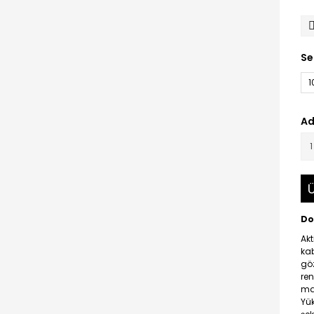
Se
1
Ad
Ü
Do
Akt
kab
göz
ren
mas
Yük