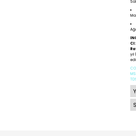
Sab
Mas
Ağı
IN
CI:
Ra
yıl
edi
CO
MS
TD