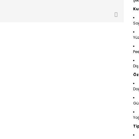
şek
Ku
So
Yüz
Pee
Di
Öze
Doğ
Gü
Yo
Ti