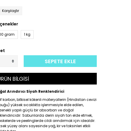
Karşılaştır
çenekler
00 gram
1 kg
et
SEPETE EKLE
RÜN BİLGİSİ
ğal Arındırıcı Siyah Renklendirici
if karbon, bitkisel kökenli materyallerin (Hindistan cevizi
uğu) yüksek sıcaklıkta işlenmesiyle elde edilen,
enekli yapılı güçlü bir absorban ve doğal
klendiricidir. Sabunlarda derin siyah ton elde etmek,
kelerde ve peelinglerde cildi arındırmak için idealdir.
sek yüzey alanı sayesinde yağ, kir ve toksinleri etkili