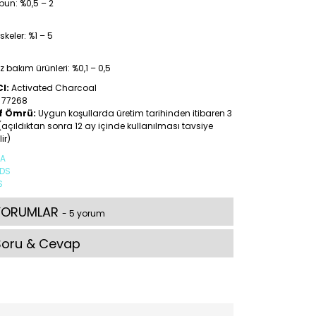
un: %0,5 – 2
keler: %1 – 5
z bakım ürünleri: %0,1 – 0,5
CI:
Activated Charcoal
77268
f Ömrü:
Uygun koşullarda üretim tarihinden itibaren 3
 (açıldıktan sonra 12 ay içinde kullanılması tavsiye
lir)
A
DS
S
YORUMLAR
- 5 yorum
Soru & Cevap